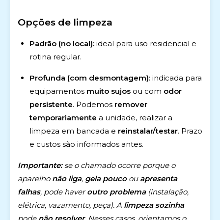
Opções de limpeza
Padrão (no local):
ideal para uso residencial e
rotina regular.
Profunda (com desmontagem):
indicada para
equipamentos
muito sujos
ou com
odor
persistente
. Podemos
remover
temporariamente
a unidade, realizar a
limpeza em bancada e
reinstalar/testar
. Prazo
e custos são informados antes.
Importante:
se o chamado ocorre porque o
aparelho
não liga
,
gela pouco
ou
apresenta
falhas
, pode haver
outro problema
(instalação,
elétrica, vazamento, peça). A
limpeza sozinha
pode
não resolver
. Nesses casos, orientamos o