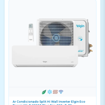
Ar Condicionado Split Hi Wall Inverter Elgin Eco