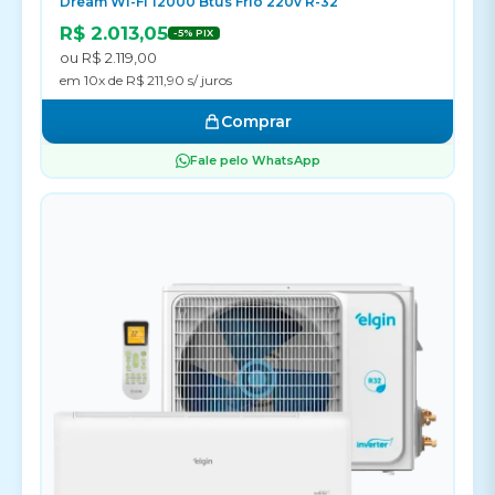
Dream Wi-Fi 12000 Btus Frio 220v R-32
R$ 2.013,05
-5% PIX
ou R$ 2.119,00
em 10x de R$ 211,90 s/ juros
Comprar
Fale pelo WhatsApp