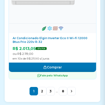
Ar Condicionado Elgin Inverter Eco II Wi-Fi 12000
Btus Frio 220v R-32
R$ 2.013,05
-5% PIX
ou R$ 2.119,00
em 10x de R$ 211,90 s/ juros
Comprar
Fale pelo WhatsApp
1
2
3
...
8