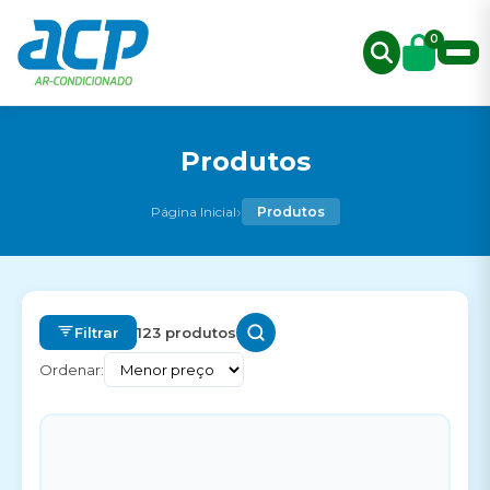
0
Produtos
›
Página Inicial
Produtos
Filtrar
123 produtos
Ordenar: