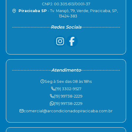
CNPJ: 00.305.613/0001-37
Piracicaba SP
- Tv. Marajó, 79, Verde, Piracicaba, SP,
13424-383
Redes Sociais
Atendimento
Seg à Sex das 08 às 18hs
(19) 3302-9527
(19) 99738-2229
(19) 99738-2229
comercial@arcondicionadopiracicaba.com.br