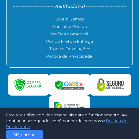
Institucional
Quem Somos
Consultar Pedido
Política Comercial
Pol. de Frete e Entrega
Troca e Devoluções
Política de Privacidade
Este site utiliza cookies essenciais para o funcionamento. Ao
continuar navegando, você concorda com nossa
Política de
Privacidade
.
©2026 - ACP Ar Condicionado. Todos os direitos reservados -
OK, entendi
Desenvolvido por
CloudShops Web