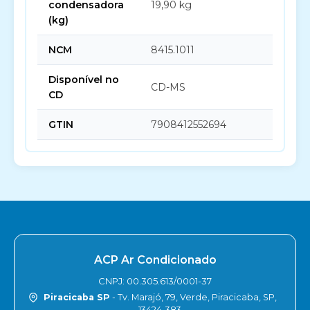
condensadora
19,90 kg
(kg)
NCM
8415.1011
Disponível no
CD-MS
CD
GTIN
7908412552694
ACP Ar Condicionado
CNPJ: 00.305.613/0001-37
Piracicaba SP
- Tv. Marajó, 79, Verde, Piracicaba, SP,
13424-383