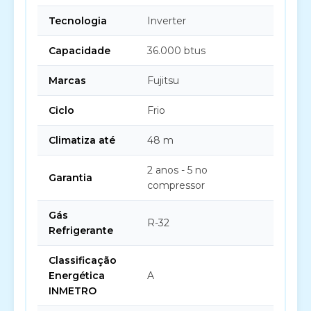
Tecnologia
Inverter
Capacidade
36.000 btus
Marcas
Fujitsu
Ciclo
Frio
Climatiza até
48 m
2 anos - 5 no
Garantia
compressor
Gás
R-32
Refrigerante
Classificação
Energética
A
INMETRO