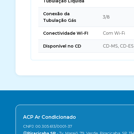
Tubulação Líquida
Conexão da
3/8
Tubulação Gás
Conectividade Wi-FI
Com Wi-Fi
Disponível no CD
CD-MS, CD-ES
ACP Ar Condicionado
CNPJ: 00.305.613/0001-37
Piracicaba SP
- Tv. Marajó, 79, Verde, Piracicaba, SP, 13