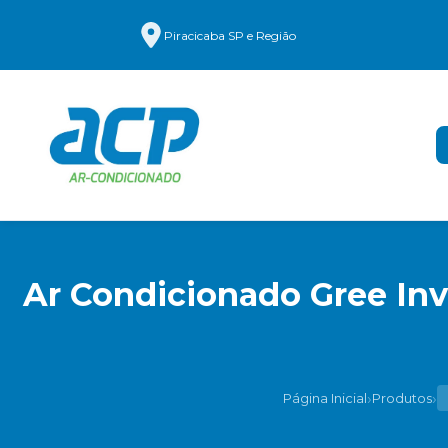
Piracicaba SP e Região
Ar Condicionado Gree Inv
›
›
Página Inicial
Produtos