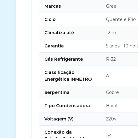
Marcas
Gree
Ciclo
Quente e Frio
Climatiza até
12 m
Garantia
5 anos - 10 no
Gás Refrigerante
R-32
Classificação
A
Energética INMETRO
Serpentina
Cobre
Tipo Condensadora
Barril
Voltagem (V)
220v
Conexão da
1/4