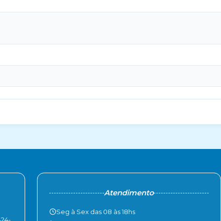
Atendimento
Seg à Sex das 08 às 18hs
424-