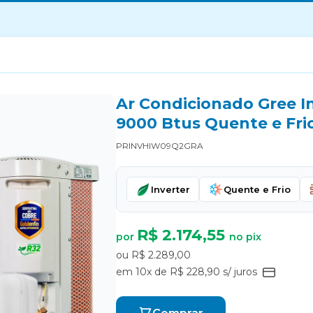
Ar Condicionado Gree I
9000 Btus Quente e Fri
PRINVHIW09Q2GRA
Inverter
Quente e Frio
R$ 2.174,55
por
no pix
ou R$ 2.289,00
em 10x de R$ 228,90 s/ juros