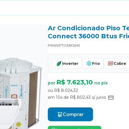
Ar Condicionado Piso Te
Connect 36000 Btus Fri
PRINVPTO36F2MI1
Inverter
Frio
Cobre
R$ 7.623,10
por
no pix
ou R$ 8.024,32
em 10x de R$ 802,43 s/ juros
Comprar