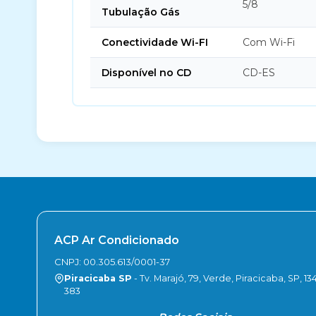
5/8
Tubulação Gás
Conectividade Wi-FI
Com Wi-Fi
Disponível no CD
CD-ES
ACP Ar Condicionado
CNPJ: 00.305.613/0001-37
Piracicaba SP
- Tv. Marajó, 79, Verde, Piracicaba, SP, 13
383