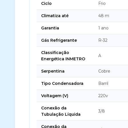
Ciclo
Frio
Climatiza até
48 m
Garantia
1 ano
Gás Refrigerante
R-32
Classificação
A
Energética INMETRO
Serpentina
Cobre
Tipo Condensadora
Barril
Voltagem (V)
220v
Conexão da
3/8
Tubulação Líquida
Conexão da