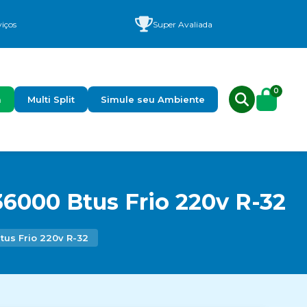
viços
Super Avaliada
0
a
Multi Split
Simule seu Ambiente
36000 Btus Frio 220v R-32
tus Frio 220v R-32