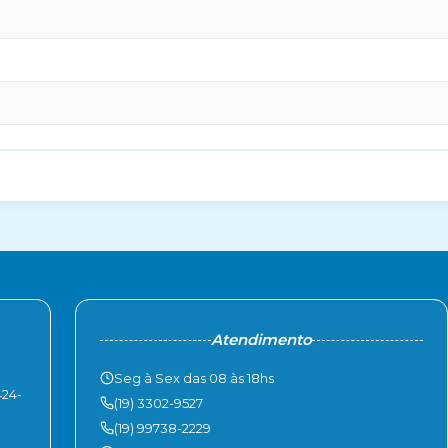
Atendimento
Seg à Sex das 08 às 18hs
424-
(19) 3302-9527
(19) 99738-2229