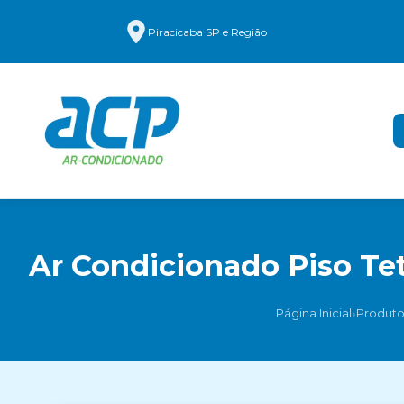
Piracicaba SP e Região
Ar Condicionado Piso Tet
›
Página Inicial
Produto